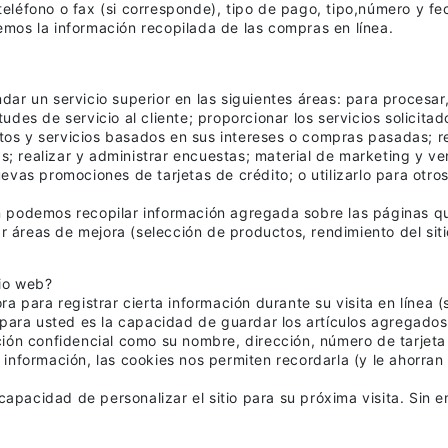
eléfono o fax (si corresponde), tipo de pago, tipo,número y fe
emos la información recopilada de las compras en línea.
ar un servicio superior en las siguientes áreas: para procesar, 
tudes de servicio al cliente; proporcionar los servicios solicit
os y servicios basados ​​en sus intereses o compras pasadas; r
 realizar y administrar encuestas; material de marketing y ven
uevas promociones de tarjetas de crédito; o utilizarlo para otr
 podemos recopilar información agregada sobre las páginas que 
car áreas de mejora (selección de productos, rendimiento del sit
tio web?
para registrar cierta información durante su visita en línea 
io para usted es la capacidad de guardar los artículos agregado
ción confidencial como su nombre, dirección, número de tarjeta 
información, las cookies nos permiten recordarla (y le ahorran 
 capacidad de personalizar el sitio para su próxima visita. Sin 