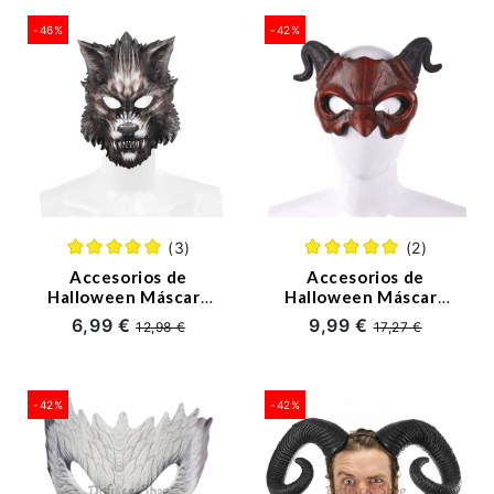
-46%
-42%
(3)
(2)
Accesorios de
Accesorios de
Halloween Máscara
Halloween Máscara
de Lobo Animal de
de Diablo Shofar de
6,99 €
9,99 €
12,98 €
17,27 €
Media Cara
Media Cara
-42%
-42%