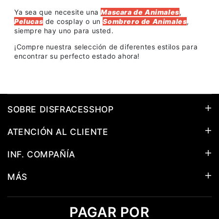
Ya sea que necesite una
Mascara de Animales
,
Pelucas
de cosplay o un
Sombrero de Animales
,
siempre hay uno para usted.
¡Compre nuestra selección de diferentes estilos para
encontrar su perfecto estado ahora!
SOBRE DISFRACESSHOP
ATENCIÓN AL CLIENTE
INF. COMPAÑÍA
MÁS
PAGAR POR