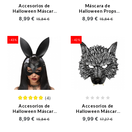
Accesorios de
Máscara de
Manga y Anime
Halloween Máscara
Halloween Props
de Cabeza de Gato
Rojo Gorefiend
8,99 €
8,99 €
15,84 €
15,84 €
Adulto
Disney
Navidad
-43%
-42%
Pelucas
Halloween
Disfraces 2022
(4)
Ofertas
Accesorios de
Accesorios de
Halloween Máscara
Halloween Máscara
de Conejito de Media
de Lobo 3D
Cupones y Descuentos
8,99 €
9,99 €
15,84 €
17,27 €
Cara Sexy
Entrada en el Blog