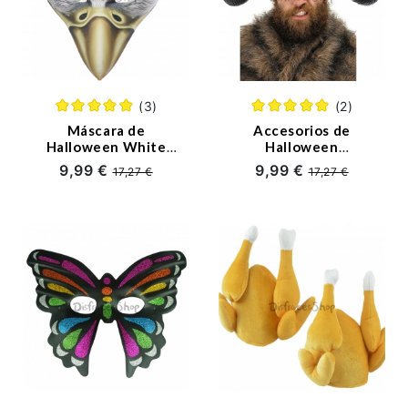
(3)
(2)
Máscara de
Accesorios de
Halloween White
Halloween
Eagle EVA
Decoración Divertida
9,99 €
9,99 €
17,27 €
17,27 €
del Cuerno