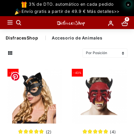
3% de DTO. automático en cada pedido
×
TODAS
Envío gratis a partir de 49.9 € Más detalles>>
LAS
0
CATEGORIAS
DisfracesShop
Accesorio de Animales
Temáticos Populares
Halloween
-43%
-43%
Temáticas
Accesorios
Decoraciones
Miedo
Superhéroe
(2)
(4)