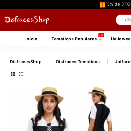
3% de DTO.
Inicio
Temáticos Populares
Hallowee
DisfracesShop
Disfraces Temáticos
Unifor