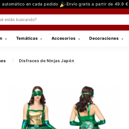
 automático en cada pedido
Envío gratis a partir de 49.9 
n
Temáticas
Accesorios
Decoraciones
mes
Disfraces de Ninjas Japón