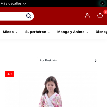
€ Más detalles>>
×
0
Miedo
Superhéroe
Manga y Anime
Disne
-40%