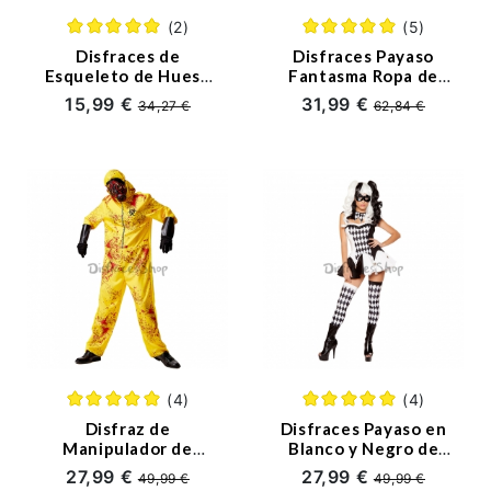
(2)
(5)
Disfraces de
Disfraces Payaso
Esqueleto de Hueso
Fantasma Ropa de
Blanco de Halloween
Muñeca de
15,99 €
31,99 €
34,27 €
62,84 €
para Hombre
Halloween para
Adultos
(4)
(4)
Disfraz de
Disfraces Payaso en
Manipulador de
Blanco y Negro de
Desechos Médicos
Halloween para
27,99 €
27,99 €
49,99 €
49,99 €
para Adulto
Mujer