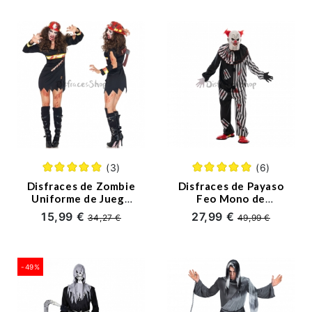
(3)
(6)
Disfraces de Zombie
Disfraces de Payaso
Uniforme de Juego
Feo Mono de
de Bombero
Halloween de
15,99 €
27,99 €
34,27 €
49,99 €
Halloween
Adultos
-49%