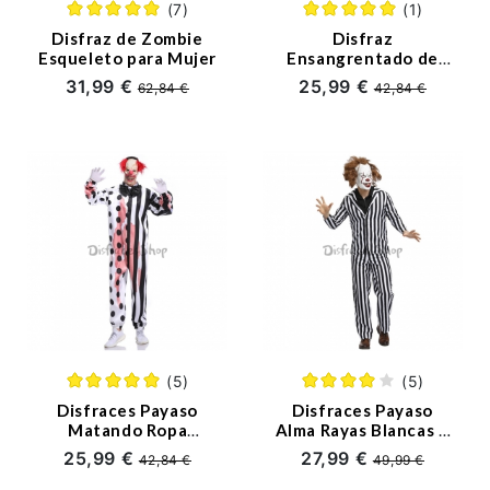
(7)
(1)
Disfraz de Zombie
Disfraz
Esqueleto para Mujer
Ensangrentado de
Carnicero Sangriento
31,99 €
25,99 €
62,84 €
42,84 €
para Hombre
(5)
(5)
Disfraces Payaso
Disfraces Payaso
Matando Ropa
Alma Rayas Blancas Y
Maníaca Angrientos
Negras Halloween
25,99 €
27,99 €
42,84 €
49,99 €
de Halloween para
para Hombre
Hombres