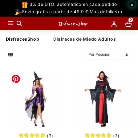
3% de DTO. automático en cada pedido
×
TODAS
Envío gratis a partir de 49.9 € Más detalles>>
LAS
0
CATEGORIAS
DisfracesShop
Disfraces de Miedo Adultos
Temáticos Populares
Halloween
Temáticas
Accesorios
Decoraciones
Miedo
Superhéroe
(3)
(3)