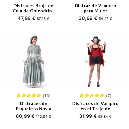
Disfraces Bruja de
Disfraz de Vampiro
Manga y Anime
Cola de Golondrina
para Mujer
Púrpura Vestido de
47,99 €
30,99 €
87,13 €
54,27 €
Halloween
Disney
Navidad
Pelucas
Halloween
Disfraces 2022
(10)
(7)
Ofertas
Disfraces de
Disfraces de Vampiro
Esqueleto Novia
en el Traje de
Fantasma Estilo
Murciélago Nocturno
Cupones y Descuentos
60,99 €
31,99 €
112,84 €
62,84 €
Lolita de Halloween
con Capa de
para Mujer
Halloween
Entrada en el Blog