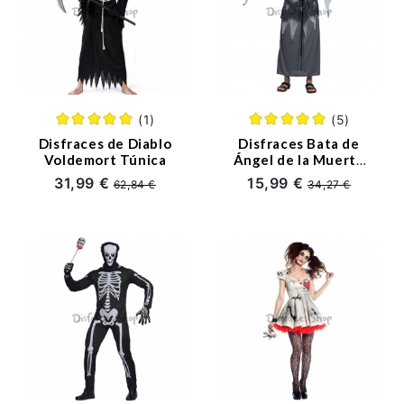
(1)
(5)
Disfraces de Diablo
Disfraces Bata de
Voldemort Túnica
Ángel de la Muerte
de Halloween para
31,99 €
15,99 €
62,84 €
34,27 €
Hombre