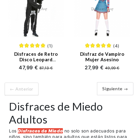
(1)
(4)
Disfraces de Retro
Disfraz de Vampiro
Disco Leopard
Mujer Asesino
Vestido Halloween
47,99 €
27,99 €
87,13 €
49,99 €
para Mujer
Siguiente →
← Anterior
Disfraces de Miedo
Adultos
Los
Disfraces de Miedo
no solo son adecuados para
niños, sino también para adultos que están listos para