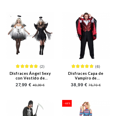
(2)
(6)
Disfraces Ángel Sexy
Disfraces Capa de
con Vestido de
Vampiro de
Garland de Alas de
Halloween para
27,99 €
38,99 €
49,99 €
75,70 €
Halloween
Hombre
-44%