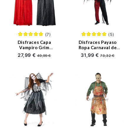
(7)
(5)
Disfraces Capa
Disfraces Payaso
Vampiro Grim
Ropa Carnaval de
Reapere con Capa
Halloween
27,99 €
31,99 €
49,99 €
73,32 €
Halloween para
Mujer