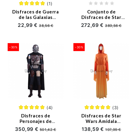
(1)
Disfraces de Guerra
Conjunto de
de las Galaxias
Disfraces de Star
Conjunto Cosplay
Wars Mandalorian
22,99 €
272,69 €
38,56 €
389,56 €
Boba Fett
Ahsoka Cosplay -
Personalizado
-30%
-30%
(4)
(3)
Disfraces de
Disfraces de Star
Personajes de
Wars Amidala
Películas Cosplay
Cosplay -
350,99 €
138,59 €
501,42 €
197,99 €
Mandaloriano -
Personalizado