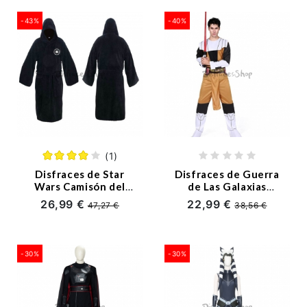
-43%
-40%
(1)
Disfraces de Star
Disfraces de Guerra
Wars Camisón del
de Las Galaxias
Imperio Galáctico
Forma de Personaje
26,99 €
22,99 €
47,27 €
38,56 €
-30%
-30%