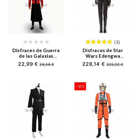
(3)
Disfraces de Guerra
Disfraces de Star
de las Galaxias
Wars Edengwa
Conjunto Rojo
Cosplay -
22,99 €
228,14 €
38,56 €
325,92 €
Cosplay Diablo
Personalizado
-30%