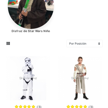
Manga y Anime
Disney
Navidad
Disfraz de Star Wars Niño
Pelucas
Halloween
Disfraces 2022
Ofertas
Cupones y Descuentos
Entrada en el Blog
(3)
(3)