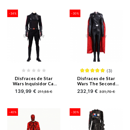
Personalizado
-34%
-30%
(3)
Disfraces de Star
Disfraces de Star
Wars Inquisidor Cal
Wars The Second
Cosplay -
Sister Cosplay -
139,99 €
232,19 €
211,55 €
331,70 €
Personalizado
Personalizado
-40%
-30%