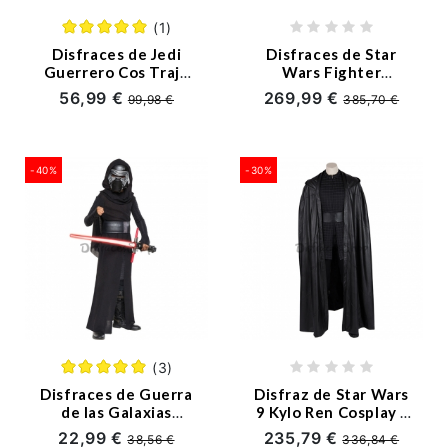
(1)
Disfraces de Jedi
Disfraces de Star
Guerrero Cos Traje
Wars Fighter
Halloween para
Squadron Cosplay -
56,99 €
269,99 €
99,98 €
385,70 €
Hombres
Personalizado
-40%
-30%
(3)
Disfraces de Guerra
Disfraz de Star Wars
de las Galaxias
9 Kylo Ren Cosplay -
Conjunto de Kylo Ren
Personalizado
22,99 €
235,79 €
38,56 €
336,84 €
para Niños