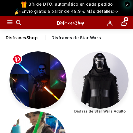
3% de DTO. automático en cada pedido
×
TODAS
Envío gratis a partir de 49.9 € Más detalles>>
LAS
0
CATEGORIAS
DisfracesShop
Disfraces de Star Wars
Temáticos Populares
Halloween
Temáticas
Accesorios
Decoraciones
Accesorios de Star Wars
Disfraz de Star Wars Adulto
Miedo
Superhéroe