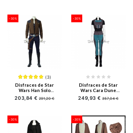
-30%
-30%
(3)
Disfraces de Star
Disfraces de Star
Wars Han Solo
Wars Cara Dune
Cosplay -
Cosplay -
203,84 €
249,93 €
291,20 €
357,04 €
Personalizado
Personalizado
-30%
-30%