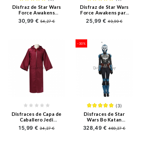
Disfraz de Star Wars
Disfraz de Star Wars
Force Awakens
Force Awakens para
Stormtrooper de Lujo
Niña
30,99 €
25,99 €
54,27 €
49,99 €
para Niño
-30%
(3)
Disfraces de Capa de
Disfraces de Star
Caballero Jedi
Wars Bo Katan
Halloween para
Cosplay -
15,99 €
328,49 €
34,27 €
469,27 €
Parejas
Personalizado