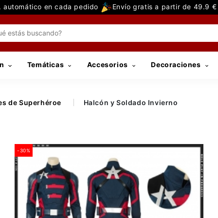
 automático en cada pedido
Envío gratis a partir de 49.9 
n
Temáticas
Accesorios
Decoraciones
es de Superhéroe
Halcón y Soldado Invierno
-30%