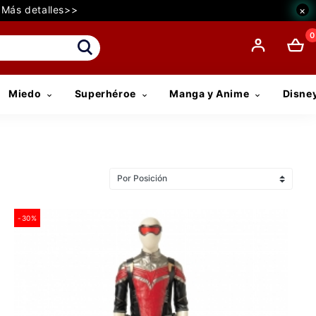
€ Más detalles>>
×
0
Miedo
Superhéroe
Manga y Anime
Disne
-30%