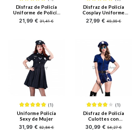
Disfraz de Policía
Disfraz de Policía
Uniforme de Policía
Cosplay Uniforme
Cosplay para Niña de
Halloween Instructor
21,99 €
27,99 €
31,41 €
49,99 €
Halloween
de Mujeres
(1)
(1)
Uniforme Policía
Disfraz de Policía
Sexy de Mujer
Culottes con
Cremallera Azul
31,99 €
30,99 €
62,84 €
54,27 €
Oscuro para Mujer