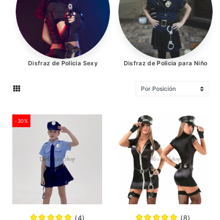
Manga y Anime
Disney
Navidad
Disfraz de Policia Sexy
Disfraz de Policia para Niño
Pelucas
-30%
Halloween
Disfraces 2022
Ofertas
Cupones y Descuentos
Entrada en el Blog
(4)
(8)