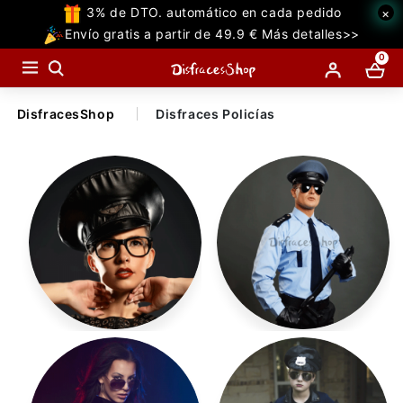
3% de DTO. automático en cada pedido
×
TODAS
Envío gratis a partir de 49.9 € Más detalles>>
LAS
0
CATEGORIAS
DisfracesShop
Disfraces Policías
Temáticos Populares
Halloween
Temáticas
Accesorios
Decoraciones
Accesorio de Policia
Disfraz de Policia Adulto
Miedo
Superhéroe