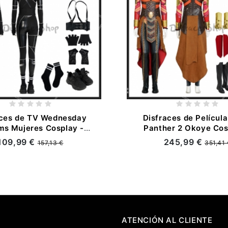
aces de TV Wednesday
Disfraces de Películ
s Mujeres Cosplay -
Panther 2 Okoye Cos
Personalizado
Personalizado
109,99 €
245,99 €
157,13 €
351,41
ATENCIÓN AL CLIENTE