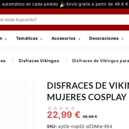
 automático en cada pedido
Envío gratis a partir de 49.9 
n
Temáticas
Accesorios
Decoraciones
cos
Disfraces Vikingos
Disfraces de Vikingos par
DISFRACES DE VIK
MUJERES COSPLAY
22,99 €
38,56 €
SKU:
ayOb-nUpEZ-dZDMIe-954