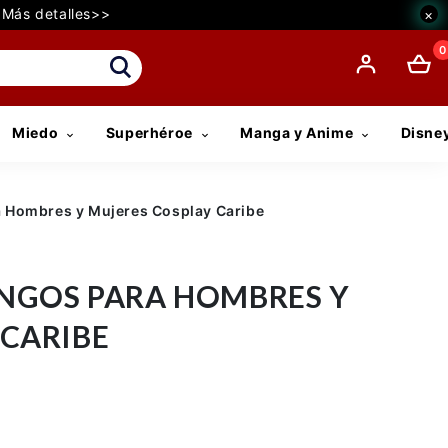
€ Más detalles>>
×
0
Miedo
Superhéroe
Manga y Anime
Disne
a Hombres y Mujeres Cosplay Caribe
INGOS PARA HOMBRES Y
 CARIBE