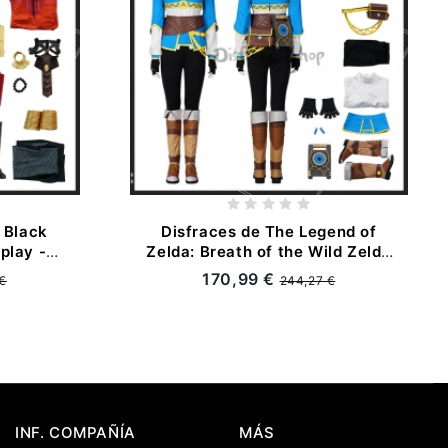
a Black
Disfraces de The Legend of
play -
Zelda: Breath of the Wild Zelda
Cosplay - Personalizado
170,99 €
 €
244,27 €
INF. COMPAÑÍA
MÁS