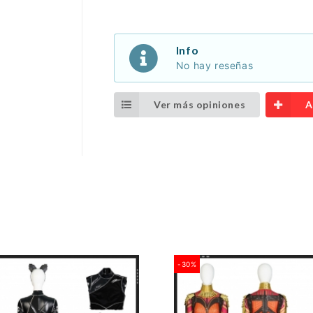
Info
No hay reseñas
Ver más opiniones
A
-30%