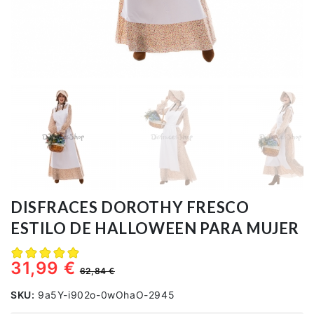
Manga y Anime
Disney
Navidad
Pelucas
Halloween
DISFRACES DOROTHY FRESCO
Disfraces 2022
ESTILO DE HALLOWEEN PARA MUJER
Ofertas
31,99 €
62,84 €
Cupones y Descuentos
SKU:
9a5Y-i902o-0wOhaO-2945
Entrada en el Blog