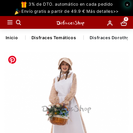
3% de DTO. automático en cada pedido
×
TODAS
Envío gratis a partir de 49.9 € Más detalles>>
LAS
0
CATEGORIAS
Inicio
Disfraces Temáticos
Disfraces Dorothy F
Temáticos Populares
Halloween
Temáticas
Accesorios
Decoraciones
Miedo
Superhéroe