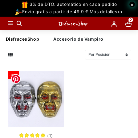
3% de DTO. automático en cada pedido
×
TODAS
Envío gratis a partir de 49.9 € Más detalles>>
LAS
0
CATEGORIAS
DisfracesShop
Accesorio de Vampiro
Temáticos Populares
Halloween
-30%
Temáticas
Accesorios
Decoraciones
Miedo
Superhéroe
(1)