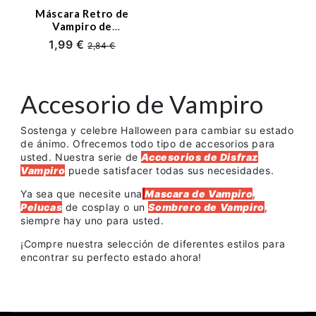
Máscara Retro de
Manga y Anime
Vampiro de
Decoraciones de
1,99 €
2,84 €
Halloween
Disney
Navidad
Accesorio de Vampiro
Sostenga y celebre Halloween para cambiar su estado
Pelucas
de ánimo. Ofrecemos todo tipo de accesorios para
usted. Nuestra serie de
Accesorios de Disfraz
Vampiro
puede satisfacer todas sus necesidades.
Halloween
Ya sea que necesite una
Mascara de Vampiro
,
Pelucas
de cosplay o un
Sombrero de Vampiro
,
Disfraces 2022
siempre hay uno para usted.
¡Compre nuestra selección de diferentes estilos para
Ofertas
encontrar su perfecto estado ahora!
Cupones y Descuentos
Entrada en el Blog